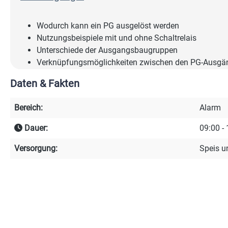
Wodurch kann ein PG ausgelöst werden
Nutzungsbeispiele mit und ohne Schaltrelais
Unterschiede der Ausgangsbaugruppen
Verknüpfungsmöglichkeiten zwischen den PG-Ausgä
Funktionen von EIGENE GRUPPE
Daten & Fakten
Tag / Nacht Funktion
Bereich:
Alarm
Dauer:
09:00 -
Sonderfunktionen:
Versorgung:
Speis u
STA-Rauchmelder einrichten
Unscharf-Schaltung nur per Chip
Zeitsteuerung inkl. Kalender
Gemeinsamer Bereich
Automatische Scharfschaltung