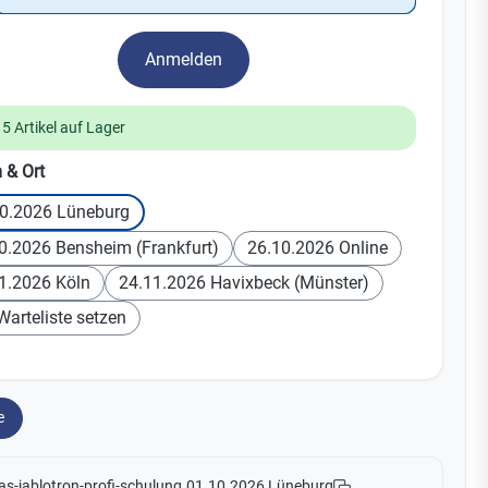
Watchman
Yale
Anmelden
No Climb
Zenner
19
15 Artikel auf Lager
auswählen
 & Ort
0.2026 Lüneburg
0.2026 Bensheim (Frankfurt)
26.10.2026 Online
1.2026 Köln
24.11.2026 Havixbeck (Münster)
Warteliste setzen
e
as-jablotron-profi-schulung.01.10.2026 Lüneburg