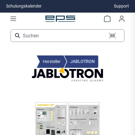
Schulungskalender
Support
Zum Hauptinhalt springen
Hersteller
JABLOTRON
Bildergalerie überspringen