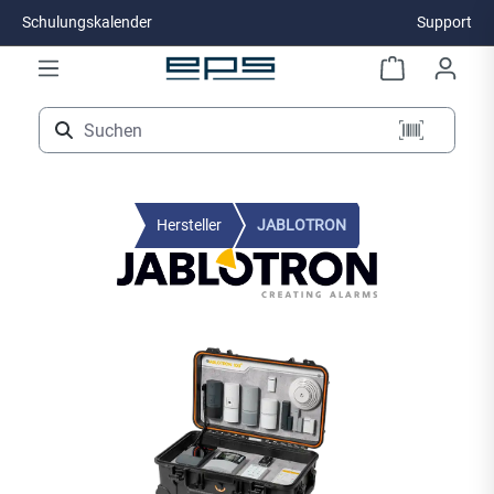
Schulungskalender
Support
Zum Hauptinhalt springen
Hersteller
JABLOTRON
Bildergalerie überspringen