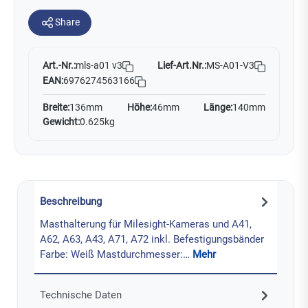
Share
Art.-Nr.:
Lief-Art.Nr.:
MS-A01-V3
mls-a01 v3
EAN:
6976274563166
Breite:
136mm
Höhe:
46mm
Länge:
140mm
Gewicht:
0.625kg
Beschreibung
Masthalterung für Milesight-Kameras und A41,
A62, A63, A43, A71, A72 inkl. Befestigungsbänder
Farbe: Weiß Mastdurchmesser:…
Mehr
Technische Daten