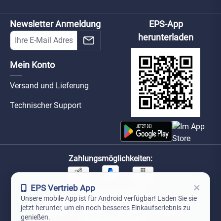
Newsletter Anmeldung
EPS-App
herunterladen
Mein Konto
Versand und Lieferung
Technischer Support
Zahlungsmöglichkeiten:
×
EPS Vertrieb App
Unsere Versandpartner:
Unsere mobile App ist für Android verfügbar! Laden Sie sie
jetzt herunter, um ein noch besseres Einkaufserlebnis zu
genießen.