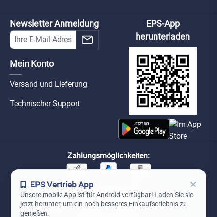
Newsletter Anmeldung
EPS-App
herunterladen
Mein Konto
Versand und Lieferung
Technischer Support
Zahlungsmöglichkeiten:
×
EPS Vertrieb App
Unsere Versandpartner:
Unsere mobile App ist für Android verfügbar! Laden Sie sie
jetzt herunter, um ein noch besseres Einkaufserlebnis zu
genießen.