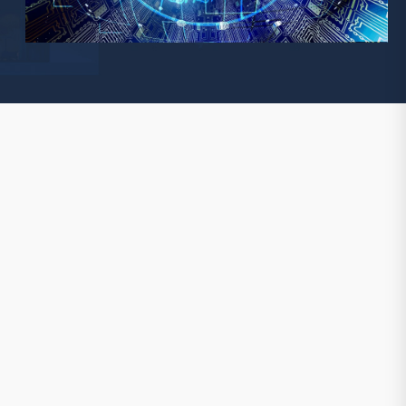
Watchman
Yale
No Climb
Zenner
19