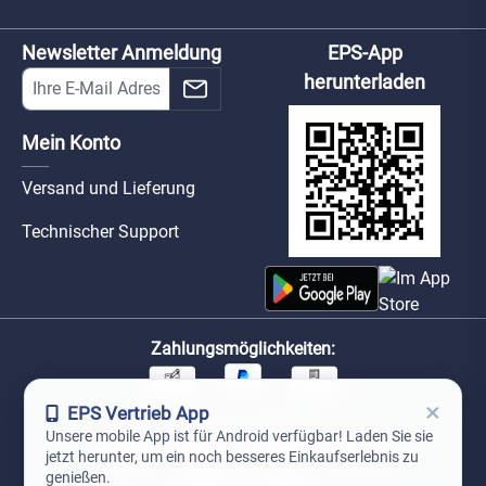
Newsletter Anmeldung
EPS-App
herunterladen
Mein Konto
Versand und Lieferung
Technischer Support
Zahlungsmöglichkeiten:
×
EPS Vertrieb App
Unsere Versandpartner:
Unsere mobile App ist für Android verfügbar! Laden Sie sie
jetzt herunter, um ein noch besseres Einkaufserlebnis zu
genießen.