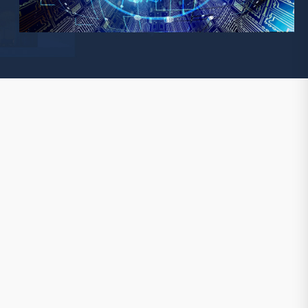
Watchman
Yale
No Climb
Zenner
19