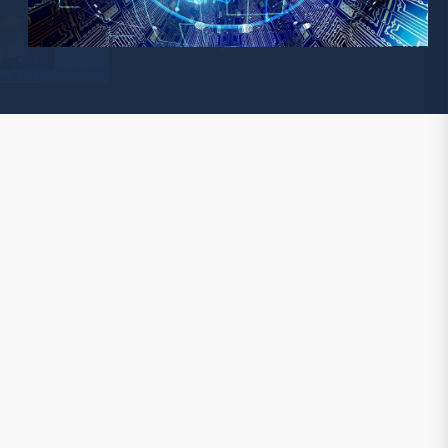
Watchman
Yale
No Climb
Zenner
19