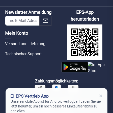
Newsletter Anmeldung
EPS-App
herunterladen
Mein Konto
Versand und Lieferung
Technischer Support
Zahlungsmöglichkeiten:
×
EPS Vertrieb App
Unsere Versandpartner:
Unsere mobile App ist für Android verfügbar! Laden Sie sie
jetzt herunter, um ein noch besseres Einkaufserlebnis zu
genießen.