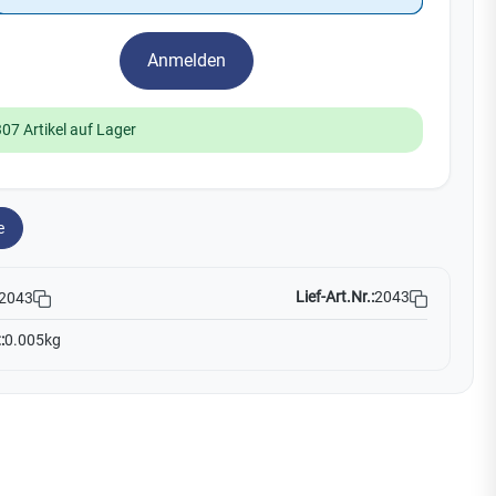
Watchman
Yale
Anmelden
No Climb
Zenner
19
307 Artikel auf Lager
e
Lief-Art.Nr.:
2043
2043
:
0.005kg