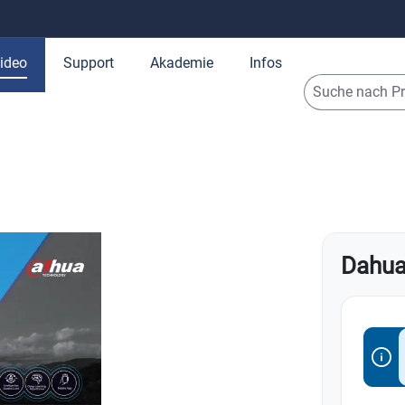
ideo
Support
Akademie
Infos
r
14
Jablotron 80 Oasis
Video Schulungen
AJAX Videoü
1
ideo
Brandschutzprodukte
300
17
DAHUA
FIREANGEL
tionsmaterial
Löschdecken
53
9
Marketing Support
Brand Schulungen
1
AJAX Neuheiten
104
100
VDE 0826 Teil 1 Jablotron
15
Milesight
peraturmessung
12
✨
NEU
Dahua
 & Server
Tresore & Dokumentenboxen
40
4
D
8
 Lösung
4
Kompatibilität von Ajax Geräten
AJAX EN54 Schulungen
5
AJAX Grad 3 Funk
32
BWA / BMA TecnoFire
75
tellen
137
e
17
behör
78
 3-in-1 Lösung Gesicht
5
TECNOFIRE
OPTEX
Automatische Melder
16
system Serie 2
29
93
AJAX Einbruchschutz
524
FireRay
29
ds
8
Sale & B-Ware
ssdosen & Montagematerial
124
5
 3-in-1 Lösung Handgelenk
3
Ein- & Ausgangsmodule
6
lsystem Serie 3
21
ry Zentralen
3
AJAX-Baseline
113
FireRay 3000
13
ts
17
AJAX Videoüberwachung
130
heiten
Zubehör Brand
11
33
Werbematerial
Steuergeräte
12
Sirenen & Alarmierungsschilder
8
es System Serie 4
70
ry Bedienteile
12
AJAX Superior
139
FireRay One
8
Schulungskarte
AJAX Baseline Kameras
67
rmedien
11
WESTERN DIGITAL
FIREBLITZ
Wählgeräte & Schnittstellen
5