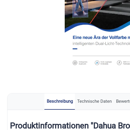
WLAN Tü
Funk Einbruchschutz
28
Jablotron Merc
Hitzemelder
6
Bus Bewegungsmelder
23
CO-Melder (Kohlenmonoxid)
8
Video S
Ajax-Tür
Funk Brandschutz
9
Jablotron Merc
Bus Einbruchschutz
30
Kombimelder (Rauch + CO)
4
DSS Liz
Funk Ausgangsmodule
6
Jablotron Merc
Bus Brandschutz
10
Basisstation & Melder-Sets
8
FFE Ltd.
IMOU
Funk Smart Home
22
Jablotron Mercu
Bus Ausgangsmodule & Eingangsmodule
19
Funk Sirenen
9
Jablotron Merc
Bus Smart Home
21
Funk Fernbedienungen
5
Bus Sirenen
12
Honeywell
Schabus
Beschreibung
Technische Daten
Bewert
Produktinformationen "Dahua Bro