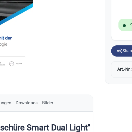
rsprechstellen
11
ury Einbruchschutz
15
AJAX Zentralen
27
FireRay HUB
6
AJAX Superior Kameras
12
ignalübertragung
16
Zentralen & Bedienteile
8
sprechstellen
ury Bewegungsmelder
36
AJAX Bedienteile
24
AJAX Baseline NVR
26
enzen
21
Zubehör BMA
32
ury Brandschutz
6
AJAX Bewegungsmelder
52
AJAX Superior NVR
14
X-Sense
FURIE Defence Systems
ry Sirenen
8
AJAX Tür- & Fensteröffnungsmelder
AJAX Video-Zubehör
11
ury Zubehör
13
AJAX Glasbruchmelder
13
AJAX Körperschallmelder
2
Shar
AJAX Sirenen
25
AJAX Sets
2
Art.-Nr.:
AJAX Zubehör
108
ungen
Downloads
Bilder
schüre Smart Dual Light"