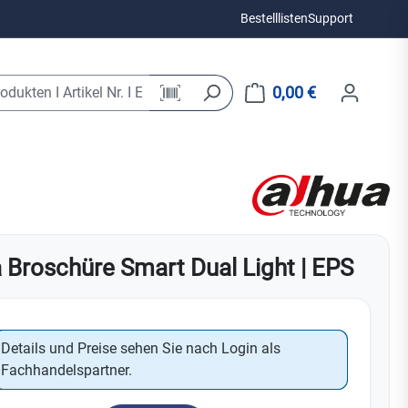
Bestelllisten
Support
0,00 €
berwachung
AJAX Brandschutz & Sicherheit
17
Werbematerial
130
Dahua
47
Optex
28
PROTECT
UR FOG
26
AJAX Komfort & Automatisierung
14
282
Sicherheitsnebel
Sale & B-Ware
62
28
 Broschüre Smart Dual Light | EPS
UR-FOG Nebelte
10
DummyBoxen & SmartBrackets
137
Reizstoffsprühsys
Hersteller Brandschutz
UR-FOG Nebe
PROTECT Nebel
AMS
YALE
First Alert
Batterien & Akkus
46
ZK & Verriegelung
384
UR-FOG Zube
Protect Neb
Details und Preise sehen Sie nach Login als
Dahua
DAHUA Airshield
41
Überwachungsmas
ien
18
Protect Zube
Fachhandelspartner.
Jablotron
Sale & B-Ware
CAVIUS
Mean Well