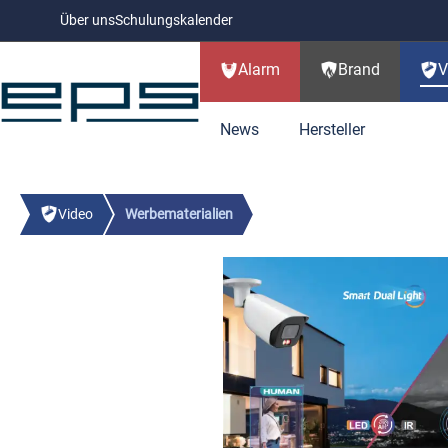
Über uns
Schulungskalender
Zum Hauptinhalt springen
Alarm
Brand
V
News
Hersteller
Zur Kategorie Alarm
Zur Kategorie Brand
Zur Kategorie Video
Zur Kategorie Support
Zur Kategorie Akademie
Zur Kategorie Infos
Video
Werbematerialien
JABLOTRON Neuheiten
Direktlösungen
Schulungskalender
Über uns
49
11
17
Jablotron Repeate
AJAX-FIRE EN54 Brandwarnanlage
Kameras
403
67
Zubehör V
JABLOTRON
AJAX
Bildergalerie überspringen
AJAX EN54 Fire Zentralen
IP Kameras
278
6
Installa
Jablotron Grad 3
Telefon
EPS Events
Blog
15
8
Jablotron Zubehör
Rauchwarnmelder
24
Rekorder
74
Körpertem
AJAX EN54 Fire Rauchmelder
HDCVI Kameras
30
6
Switche
Codeträger RFI
NVR (IP)
48
Thermal
E-Mail
alle Schulungen
Karriere
80
Jablotron Zentralen
W2 Funksystem
19
10
Jablotron Video
Monitore
41
Türsprechs
AJAX EN54 Fire Wärmemelder
PTZ Kameras
42
6
Netzteil
Installationszu
XVR (Analog / IP)
24
Infrarot
NOFIRE
MILESIGHT
WhatsApp
Alarm Jablotron Schulungen
Ansprechpartner finden
21
Kompakt
Jablotron Funk
135
Jablotron Mercury
CO-, Gas-, Hitzemelder
24
Künstliche Intelligenz (KI)
16
Whiteboar
AJAX EN54 Fire Sirenen
Thermalkamera
12
37
Anschlu
Sperrelemente
WLAN Rekorder
2
Infrarot
Universa
Funk Bedienteile
21
Jablotron Mercu
TeamViewer
AJAX Schulungen
24
CO-Melder
13
Jablotron Alarmse
Jablotron Bus
141
W-LAN Videosysteme
7
Dahua Neu
X-Sense
28
AJAX EN54 Fire Zubehör
W-LAN Kameras
37
15
Test- & 
Modular
Funk Bewegungsmelder
33
Jablotron Mercu
Gasmelder
5
Bus Bedienteile
26
Rauch- und Hitzemelder
8
Werbematerial
92
Jablotron
AJAX EN54 Fire Schulungen
Speiche
PYREXX
KIDDE