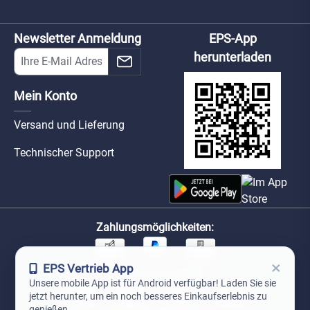
Newsletter Anmeldung
EPS-App
herunterladen
Mein Konto
Versand und Lieferung
Technischer Support
Zahlungsmöglichkeiten:
×
EPS Vertrieb App
Unsere Versandpartner:
Unsere mobile App ist für Android verfügbar! Laden Sie sie
jetzt herunter, um ein noch besseres Einkaufserlebnis zu
genießen.