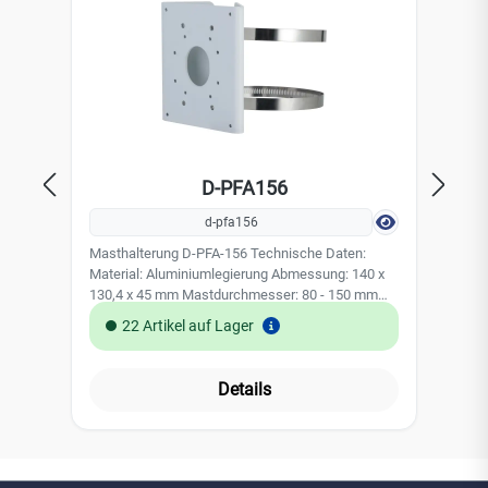
D-PFA156
d-pfa156
Masthalterung D-PFA-156 Technische Daten:
Wass
Material: Aluminiumlegierung Abmessung: 140 x
Monta
130,4 x 45 mm Mastdurchmesser: 80 - 150 mm
Aluminium Tr
Belastbarkeit: 5,0 kg
22 Artikel auf Lager
Details