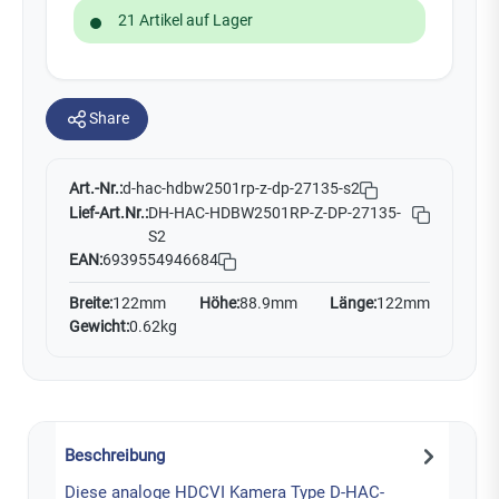
21 Artikel auf Lager
Share
Art.-Nr.:
d-hac-hdbw2501rp-z-dp-27135-s2
Lief-Art.Nr.:
DH-HAC-HDBW2501RP-Z-DP-27135-
S2
EAN:
6939554946684
Breite:
122mm
Höhe:
88.9mm
Länge:
122mm
Gewicht:
0.62kg
Beschreibung
Diese analoge HDCVI Kamera Type D-HAC-