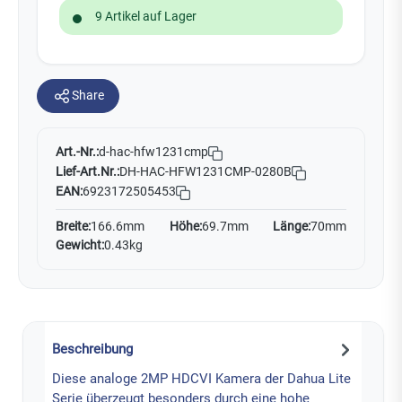
9 Artikel auf Lager
Share
Art.-Nr.:
d-hac-hfw1231cmp
Lief-Art.Nr.:
DH-HAC-HFW1231CMP-0280B
EAN:
6923172505453
Breite:
166.6mm
Höhe:
69.7mm
Länge:
70mm
Gewicht:
0.43kg
Beschreibung
Diese analoge 2MP HDCVI Kamera der Dahua Lite
Serie überzeugt besonders durch eine hohe