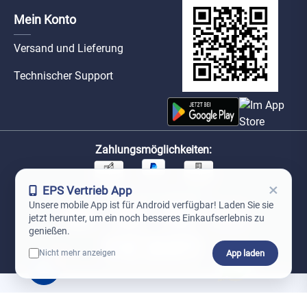
Mein Konto
Versand und Lieferung
Technischer Support
Zahlungsmöglichkeiten:
×
EPS Vertrieb App
Unsere Versandpartner:
Unsere mobile App ist für Android verfügbar! Laden Sie sie
jetzt herunter, um ein noch besseres Einkaufserlebnis zu
genießen.
App laden
Nicht mehr anzeigen
0
*Preise exkl. MwSt. zzgl. Versandkosten