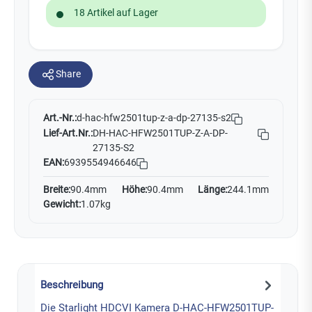
18 Artikel auf Lager
Share
Art.-Nr.:
d-hac-hfw2501tup-z-a-dp-27135-s2
Lief-Art.Nr.:
DH-HAC-HFW2501TUP-Z-A-DP-
27135-S2
EAN:
6939554946646
Breite:
90.4mm
Höhe:
90.4mm
Länge:
244.1mm
Gewicht:
1.07kg
Beschreibung
Die Starlight HDCVI Kamera D-HAC-HFW2501TUP-