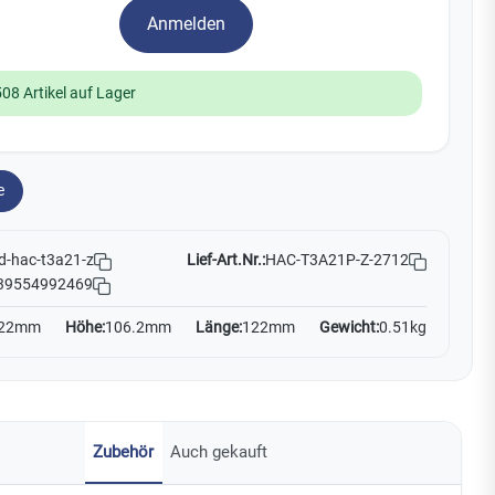
Watchman
Anmelden
Yale
508 Artikel auf Lager
No Climb
Zenner
19
e
Lief-Art.Nr.:
HAC-T3A21P-Z-2712
d-hac-t3a21-z
39554992469
22mm
Höhe:
106.2mm
Länge:
122mm
Gewicht:
0.51kg
Zubehör
Auch gekauft