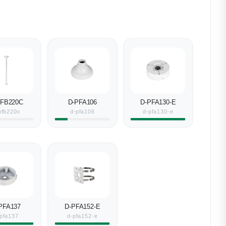
PFB220C
D-PFA106
D-PFA130-E
pfb220c
d-pfa106
d-pfa130-e
PFA137
D-PFA152-E
pfa137
d-pfa152-e