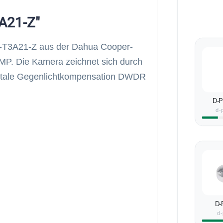
A21-Z"
-T3A21-Z aus der Dahua Cooper-
 MP. Die Kamera zeichnet sich durch
igitale Gegenlichtkompensation DWDR
D-
d-
D-
d-