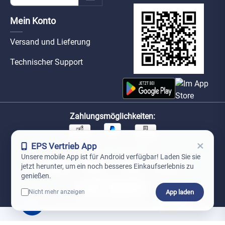
Mein Konto
Versand und Lieferung
Technischer Support
Zahlungsmöglichkeiten:
×
EPS Vertrieb App
Unsere Versandpartner:
Unsere mobile App ist für Android verfügbar! Laden Sie sie
jetzt herunter, um ein noch besseres Einkaufserlebnis zu
genießen.
App laden
Nicht mehr anzeigen
0