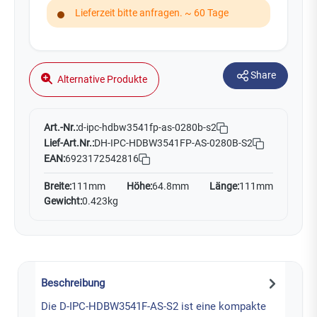
Lieferzeit bitte anfragen. ~ 60 Tage
Share
Alternative Produkte
Art.-Nr.:
d-ipc-hdbw3541fp-as-0280b-s2
Lief-Art.Nr.:
DH-IPC-HDBW3541FP-AS-0280B-S2
EAN:
6923172542816
Breite:
111mm
Höhe:
64.8mm
Länge:
111mm
Gewicht:
0.423kg
Beschreibung
Die D-IPC-HDBW3541F-AS-S2 ist eine kompakte