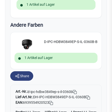
1 Artikel auf Lager
Andere Farben
D-IPC-HDBW3849EP-S-IL-0360B-B
1 Artikel auf Lager
Share
Art.-Nr.:
d-ipc-hdbw3849ep-s-il-0360b
Lief-Art.Nr.:
DH-IPC-HDBW3849EP-S-IL-0360B
EAN:
6939554920523