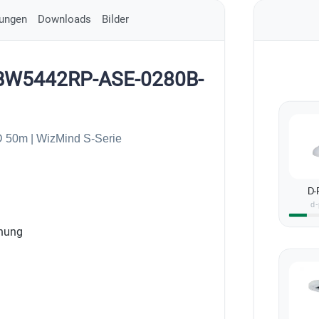
ungen
Downloads
Bilder
HDBW5442RP-ASE-0280B-
 50m | WizMind S-Serie
D-
d-
rnung