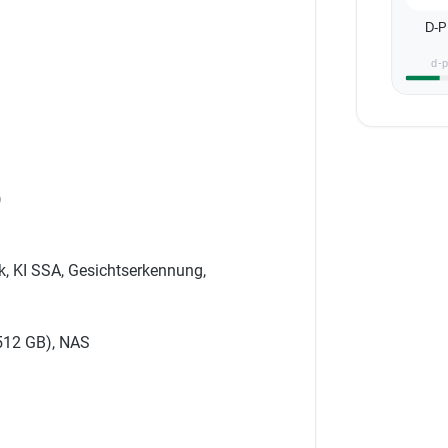
D-
d-
)
k, KI SSA, Gesichtserkennung,
(512 GB), NAS