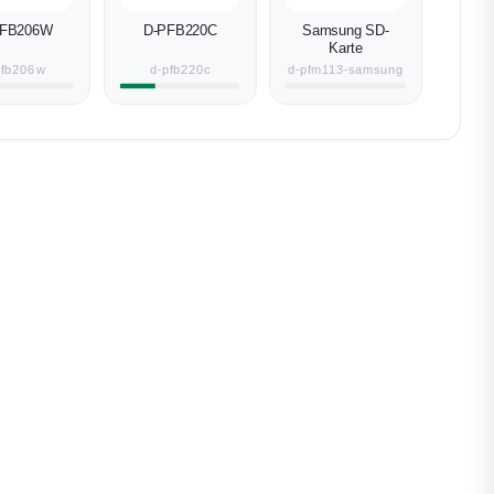
PFB206W
D-PFB220C
Samsung SD-
Karte
pfb206w
d-pfb220c
d-pfm113-samsung