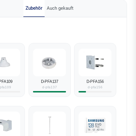
Zubehör
Auch gekauft
PFA109
D-PFA137
D-PFA156
pfa109
d-pfa137
d-pfa156