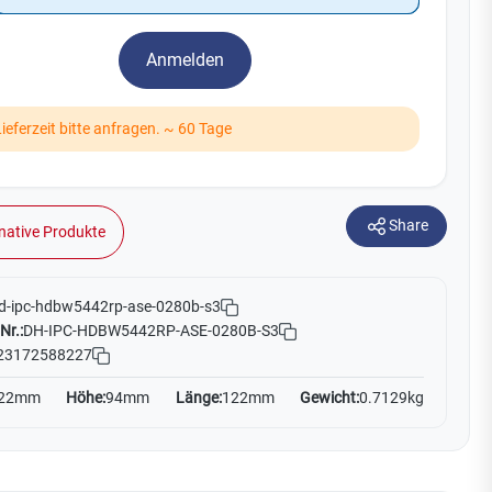
Watchman
Yale
Anmelden
No Climb
Zenner
19
Lieferzeit bitte anfragen. ~ 60 Tage
Share
native Produkte
d-ipc-hdbw5442rp-ase-0280b-s3
Nr.:
DH-IPC-HDBW5442RP-ASE-0280B-S3
23172588227
22mm
Höhe:
94mm
Länge:
122mm
Gewicht:
0.7129kg