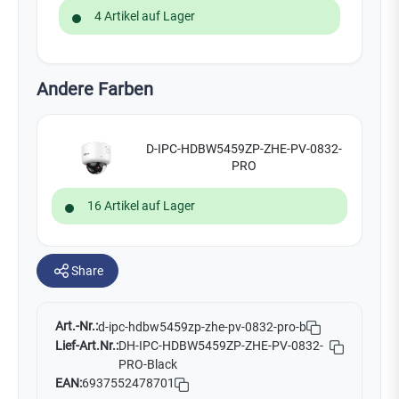
4 Artikel auf Lager
Andere Farben
D-IPC-HDBW5459ZP-ZHE-PV-0832-
PRO
16 Artikel auf Lager
Share
Art.-Nr.:
d-ipc-hdbw5459zp-zhe-pv-0832-pro-b
Lief-Art.Nr.:
DH-IPC-HDBW5459ZP-ZHE-PV-0832-
PRO-Black
EAN:
6937552478701