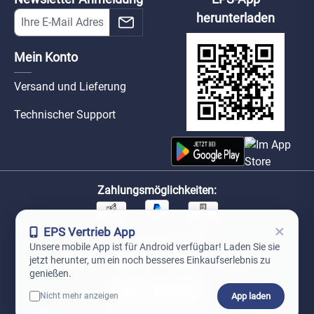
herunterladen
Mein Konto
Versand und Lieferung
Technischer Support
Zahlungsmöglichkeiten:
×
EPS Vertrieb App
Unsere Versandpartner:
Unsere mobile App ist für Android verfügbar! Laden Sie sie
jetzt herunter, um ein noch besseres Einkaufserlebnis zu
genießen.
App laden
Nicht mehr anzeigen
0