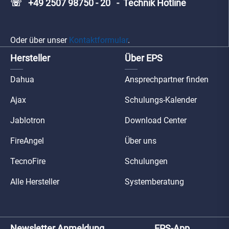
☏ +49 2507 98750 - 20 - Technik Hotline
Oder über unser
Kontaktformular
.
Hersteller
Über EPS
Dahua
Ansprechpartner finden
Ajax
Schulungs-Kalender
Jablotron
Download Center
FireAngel
Über uns
TecnoFire
Schulungen
Alle Hersteller
Systemberatung
Newsletter Anmeldung
EPS-App