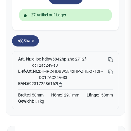
27 Artikel auf Lager
Share
Art.-Nr.:
d-ipc-hdbw5842hp-zhe-2712f-
dc12ac24v-s3
Lief-Art.Nr.:
DH-IPC-HDBW5842HP-ZHE-2712F-
DC12AC24V-S3
EAN:
6923172586162
Breite:
158mm
Höhe:
129.1mm
Länge:
158mm
Gewicht:
1.1kg