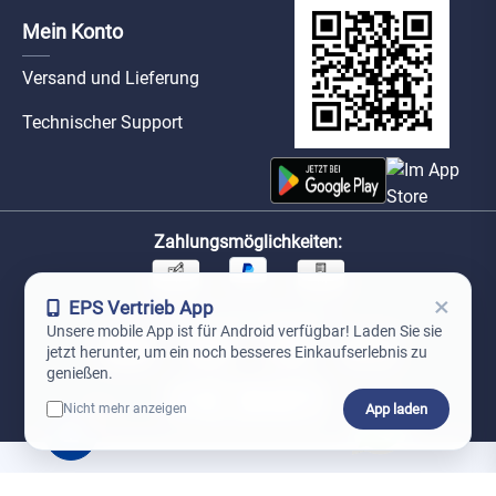
Mein Konto
Versand und Lieferung
Technischer Support
Zahlungsmöglichkeiten:
×
EPS Vertrieb App
Unsere Versandpartner:
Unsere mobile App ist für Android verfügbar! Laden Sie sie
jetzt herunter, um ein noch besseres Einkaufserlebnis zu
genießen.
App laden
Nicht mehr anzeigen
0
*Preise exkl. MwSt. zzgl. Versandkosten