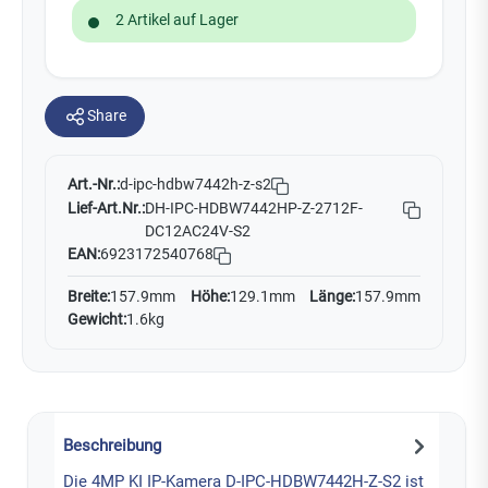
2 Artikel auf Lager
Share
Art.-Nr.:
d-ipc-hdbw7442h-z-s2
Lief-Art.Nr.:
DH-IPC-HDBW7442HP-Z-2712F-
DC12AC24V-S2
EAN:
6923172540768
Breite:
157.9mm
Höhe:
129.1mm
Länge:
157.9mm
Gewicht:
1.6kg
Beschreibung
Die 4MP KI IP-Kamera D-IPC-HDBW7442H-Z-S2 ist