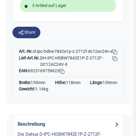
3 Artikel auf Lager
Share
Art.-Nr.:
d-ipc-hdbw7842e1p-z-2712f-dc12ac24v-x
Lief-Art.Nr.:
DH-IPC-HDBW7842E1P-Z-2712F-
DC12AC24V-X
EAN:
6923169759623
Breite:
159mm
Höhe:
118mm
Länge:
159mm
Gewicht:
1.16kg
Beschreibung
Die Dahua D-IPC-HDBW7842E1P-Z-2712F-