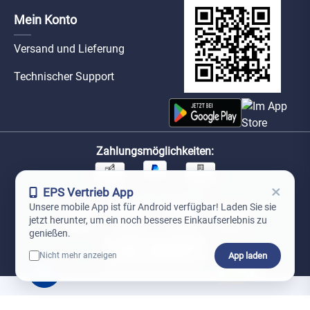
Mein Konto
Versand und Lieferung
Technischer Support
Zahlungsmöglichkeiten:
×
EPS Vertrieb App
Unsere Versandpartner:
Unsere mobile App ist für Android verfügbar! Laden Sie sie
jetzt herunter, um ein noch besseres Einkaufserlebnis zu
genießen.
App laden
Nicht mehr anzeigen
0
*Preise exkl. MwSt. zzgl. Versandkosten