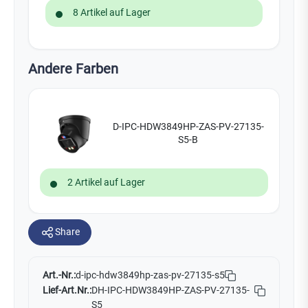
8 Artikel auf Lager
Andere Farben
D-IPC-HDW3849HP-ZAS-PV-27135-
S5-B
2 Artikel auf Lager
Share
Art.-Nr.:
d-ipc-hdw3849hp-zas-pv-27135-s5
Lief-Art.Nr.:
DH-IPC-HDW3849HP-ZAS-PV-27135-
S5