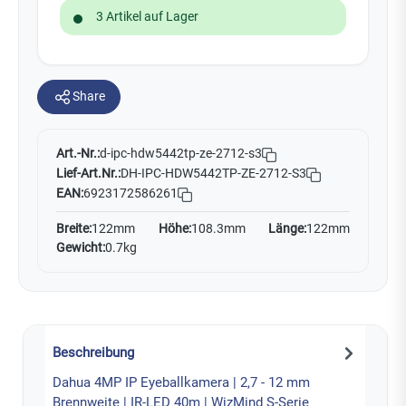
3 Artikel auf Lager
Share
Art.-Nr.:
d-ipc-hdw5442tp-ze-2712-s3
Lief-Art.Nr.:
DH-IPC-HDW5442TP-ZE-2712-S3
EAN:
6923172586261
Breite:
122mm
Höhe:
108.3mm
Länge:
122mm
Gewicht:
0.7kg
Beschreibung
Dahua 4MP IP Eyeballkamera | 2,7 - 12 mm
Brennweite | IR-LED 40m | WizMind S-Serie