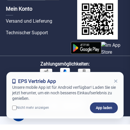
Mein Konto
Versand und Lieferung
Technischer Support
Zahlungsmöglichkeiten:
×
EPS Vertrieb App
Unsere Versandpartner:
Unsere mobile App ist für Android verfügbar! Laden Sie sie
jetzt herunter, um ein noch besseres Einkaufserlebnis zu
genießen.
App laden
Nicht mehr anzeigen
0
*Preise exkl. MwSt. zzgl. Versandkosten