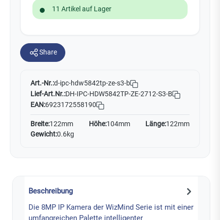
11 Artikel auf Lager
Share
Art.-Nr.:
d-ipc-hdw5842tp-ze-s3-b
Lief-Art.Nr.:
DH-IPC-HDW5842TP-ZE-2712-S3-B
EAN:
6923172558190
Breite:
122mm
Höhe:
104mm
Länge:
122mm
Gewicht:
0.6kg
Beschreibung
Die 8MP IP Kamera der WizMind Serie ist mit einer
umfangreichen Palette intelligenter