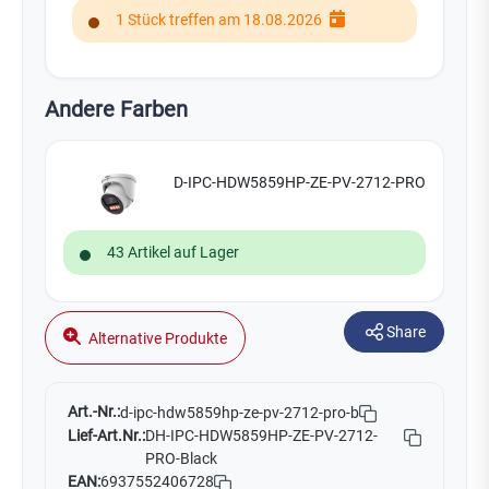
1 Stück treffen am 18.08.2026
Andere Farben
D-IPC-HDW5859HP-ZE-PV-2712-PRO
43 Artikel auf Lager
Share
Alternative Produkte
Art.-Nr.:
d-ipc-hdw5859hp-ze-pv-2712-pro-b
Lief-Art.Nr.:
DH-IPC-HDW5859HP-ZE-PV-2712-
PRO-Black
EAN:
6937552406728