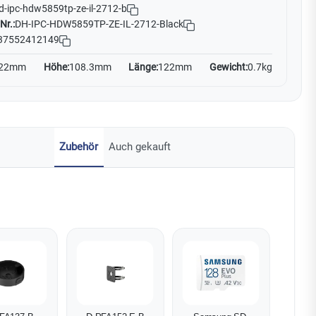
d-ipc-hdw5859tp-ze-il-2712-b
Nr.:
DH-IPC-HDW5859TP-ZE-IL-2712-Black
37552412149
22mm
Höhe:
108.3mm
Länge:
122mm
Gewicht:
0.7kg
Zubehör
Auch gekauft