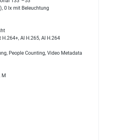
agonal 133°–53°
), 0 lx mit Beleuchtung
cht
 H.264+, AI H.265, AI H.264
ung, People Counting, Video Metadata
, M