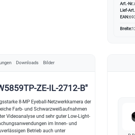
Art.-Nr.:
Lief-Art.
EAN:
69
Breite:
1
ungen
Downloads
Bilder
DW5859TP-ZE-IL-2712-B"
ngsstarke 8-MP Eyeball-Netzwerkkamera der
ilreiche Farb- und Schwarzweißaufnahmen
zter Videoanalyse und sehr guter Low-Light-
erwachungsanwendungen im Innen- und
verlässigen Betrieb auch unter