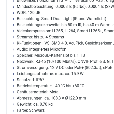
Bildwinkel: horizontal 113°–47°, vertikal 60°–23°, di
Mindestbeleuchtung: 0,0008 lx (Farbe), 0,0004 lx (S/W
WDR: 120 dB
Beleuchtung: Smart Dual Light (IR und Warmlicht)
Beleuchtungsreichweite: bis 50 m IR, bis 40 m Warmli
Videokompression: H.265, H.264, Smart H.265+, Smart
Streams: bis zu 4 Streams
KI-Funktionen: IVS, SMD 4.0, AcuPick, Gesichtserkenn
Audio: integriertes Mikrofon
Speicher: MicroSD-Kartenslot bis 1 TB
Netzwerk: RJ-45 (10/100 Mbit/s), ONVIF Profile S, G, T
Stromversorgung: 12 V DC oder PoE+ (802.3at), ePoE
Leistungsaufnahme: max. ca. 15,9 W
Schutzart: IP67
Betriebstemperatur: −40 °C bis +60 °C
Gehäusematerial: Metall
Abmessungen: ca. 108,3 × Ø122,0 mm
Gewicht: ca. 0,70 kg
Farbe: Schwarz