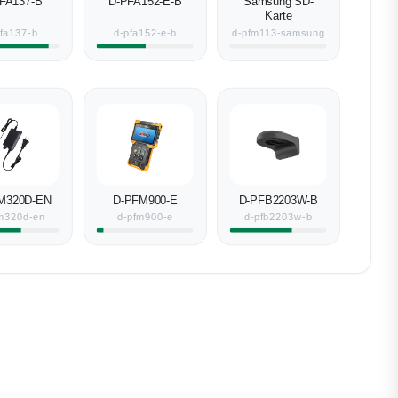
FA137-B
D-PFA152-E-B
Samsung SD-
Karte
pfa137-b
d-pfa152-e-b
d-pfm113-samsung
M320D-EN
D-PFM900-E
D-PFB2203W-B
m320d-en
d-pfm900-e
d-pfb2203w-b