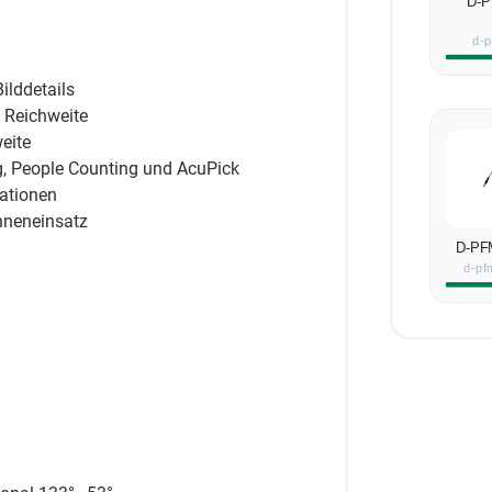
D-P
d-
ilddetails
 Reichweite
eite
g, People Counting und AcuPick
uationen
nneneinsatz
D-PF
d-pf