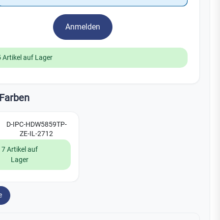
Watchman
Yale
Anmelden
No Climb
Zenner
19
 Artikel auf Lager
Farben
D-IPC-HDW5859TP-
ZE-IL-2712
7 Artikel auf
Lager
e