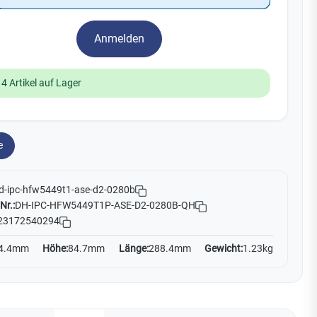
Watchman
Yale
Anmelden
No Climb
Zenner
19
14 Artikel auf Lager
e
d-ipc-hfw5449t1-ase-d2-0280b
Nr.:
DH-IPC-HFW5449T1P-ASE-D2-0280B-QH
23172540294
4.4mm
Höhe:
84.7mm
Länge:
288.4mm
Gewicht:
1.23kg