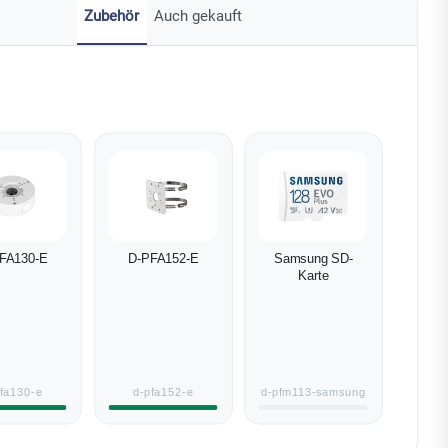
Zubehör
Auch gekauft
FA130-E
D-PFA152-E
Samsung SD-
Karte
pfa130-e
d-pfa152-e
d-pfm113-samsung