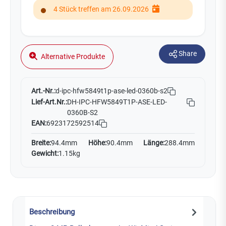
4 Stück treffen am 26.09.2026
Share
Alternative Produkte
Art.-Nr.:
d-ipc-hfw5849t1p-ase-led-0360b-s2
Lief-Art.Nr.:
DH-IPC-HFW5849T1P-ASE-LED-
0360B-S2
EAN:
6923172592514
Breite:
94.4mm
Höhe:
90.4mm
Länge:
288.4mm
Gewicht:
1.15kg
Beschreibung