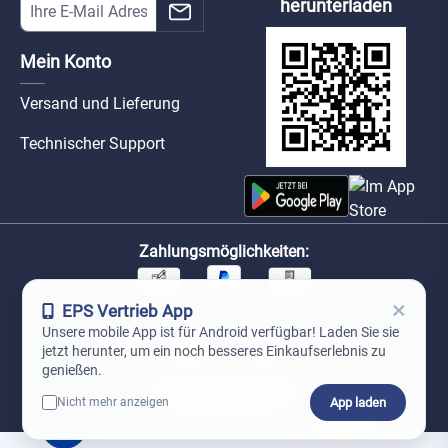
herunterladen
Mein Konto
Versand und Lieferung
Technischer Support
Zahlungsmöglichkeiten:
×
EPS Vertrieb App
Unsere Versandpartner:
Unsere mobile App ist für Android verfügbar! Laden Sie sie
jetzt herunter, um ein noch besseres Einkaufserlebnis zu
genießen.
App laden
Nicht mehr anzeigen
0