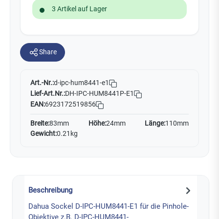
3 Artikel auf Lager
Share
Art.-Nr.:
d-ipc-hum8441-e1
Lief-Art.Nr.:
DH-IPC-HUM8441P-E1
EAN:
6923172519856
Breite:
83mm
Höhe:
24mm
Länge:
110mm
Gewicht:
0.21kg
Beschreibung
Dahua Sockel D-IPC-HUM8441-E1 für die Pinhole-
Objektive z.B. D-IPC-HUM8441-