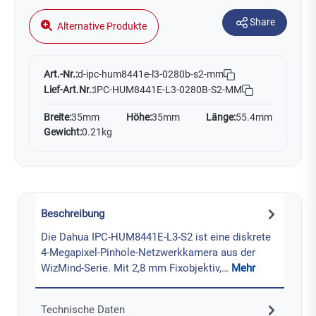
Share
Alternative Produkte
Art.-Nr.:
d-ipc-hum8441e-l3-0280b-s2-mm
Lief-Art.Nr.:
IPC-HUM8441E-L3-0280B-S2-MM
Breite:
35mm
Höhe:
35mm
Länge:
55.4mm
Gewicht:
0.21kg
Beschreibung
Die Dahua IPC-HUM8441E-L3-S2 ist eine diskrete
4-Megapixel-Pinhole-Netzwerkkamera aus der
WizMind-Serie. Mit 2,8 mm Fixobjektiv,…
Mehr
Technische Daten