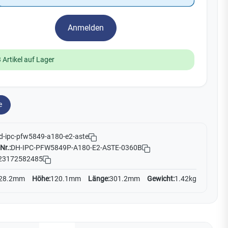
Watchman
Yale
Anmelden
No Climb
Zenner
19
 Artikel auf Lager
e
d-ipc-pfw5849-a180-e2-aste
Nr.:
DH-IPC-PFW5849P-A180-E2-ASTE-0360B
23172582485
28.2mm
Höhe:
120.1mm
Länge:
301.2mm
Gewicht:
1.42kg