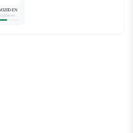
M320D-EN
m320d-en