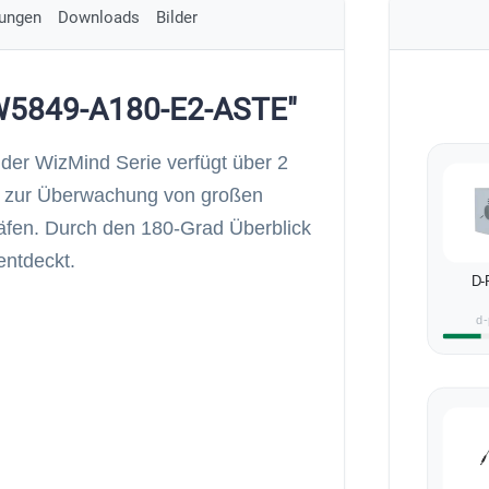
ungen
Downloads
Bilder
FW5849-A180-E2-ASTE"
der WizMind Serie verfügt über 2
al zur Überwachung von großen
äfen. Durch den 180-Grad Überblick
entdeckt.
D-
d-