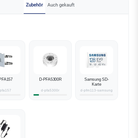
Zubehör
Auch gekauft
PFA157
D-PFA5300R
Samsung SD-
Karte
pfa157
d-pfa5300r
d-pfm113-samsung