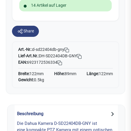
14 Artikel auf Lager
Share
Art.-Nr.:
d-sd22404db-gny
Lief-Art.Nr.:
DH-SD22404DB-GNY
EAN:
6923172536334
Breite:
122mm
Höhe:
89mm
Länge:
122mm
Gewicht:
0.5kg
Beschreibung
Die Dahua Kamera D-SD22404DB-GNY ist
eine kompakte PTZ Kamera mit einem optischen