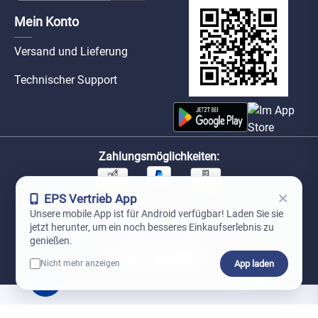
Mein Konto
Versand und Lieferung
Technischer Support
Zahlungsmöglichkeiten:
×
EPS Vertrieb App
Unsere Versandpartner:
Unsere mobile App ist für Android verfügbar! Laden Sie sie
jetzt herunter, um ein noch besseres Einkaufserlebnis zu
genießen.
App laden
Nicht mehr anzeigen
0
*Preise exkl. MwSt. zzgl. Versandkosten