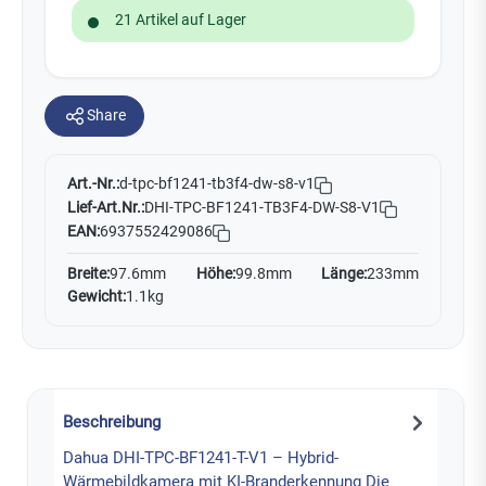
21 Artikel auf Lager
Share
Art.-Nr.:
d-tpc-bf1241-tb3f4-dw-s8-v1
Lief-Art.Nr.:
DHI-TPC-BF1241-TB3F4-DW-S8-V1
EAN:
6937552429086
Breite:
97.6mm
Höhe:
99.8mm
Länge:
233mm
Gewicht:
1.1kg
Beschreibung
Dahua DHI-TPC-BF1241-T-V1 – Hybrid-
Wärmebildkamera mit KI-Branderkennung Die