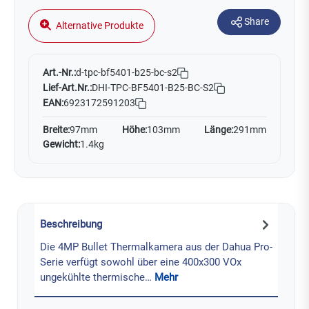
Share
Alternative Produkte
Art.-Nr.:
d-tpc-bf5401-b25-bc-s2
Lief-Art.Nr.:
DHI-TPC-BF5401-B25-BC-S2
EAN:
6923172591203
Breite:
97mm
Höhe:
103mm
Länge:
291mm
Gewicht:
1.4kg
Beschreibung
Die 4MP Bullet Thermalkamera aus der Dahua Pro-
Serie verfügt sowohl über eine 400x300 VOx
ungekühlte thermische…
Mehr