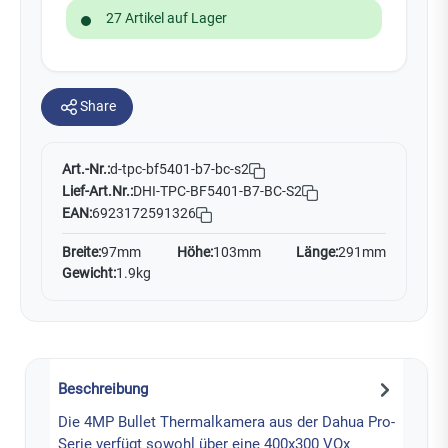
27 Artikel auf Lager
Share
Art.-Nr.:
d-tpc-bf5401-b7-bc-s2
Lief-Art.Nr.:
DHI-TPC-BF5401-B7-BC-S2
EAN:
6923172591326
Breite:
97mm
Höhe:
103mm
Länge:
291mm
Gewicht:
1.9kg
Beschreibung
Die 4MP Bullet Thermalkamera aus der Dahua Pro-
Serie verfügt sowohl über eine 400x300 VOx