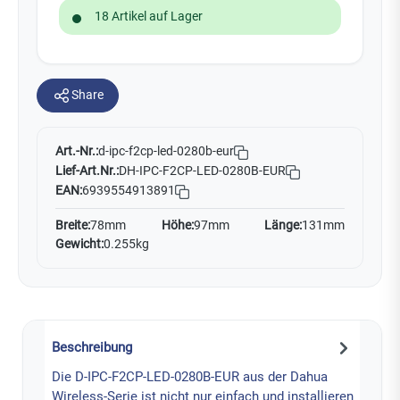
18 Artikel auf Lager
Share
Art.-Nr.:
d-ipc-f2cp-led-0280b-eur
Lief-Art.Nr.:
DH-IPC-F2CP-LED-0280B-EUR
EAN:
6939554913891
Breite:
78mm
Höhe:
97mm
Länge:
131mm
Gewicht:
0.255kg
Beschreibung
Die D-IPC-F2CP-LED-0280B-EUR aus der Dahua
Wireless-Serie ist nicht nur einfach und installieren