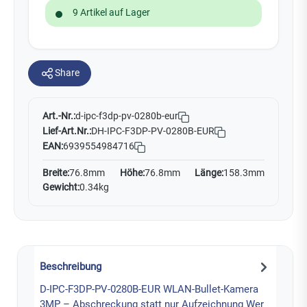
9 Artikel auf Lager
Share
Art.-Nr.:
d-ipc-f3dp-pv-0280b-eur
Lief-Art.Nr.:
DH-IPC-F3DP-PV-0280B-EUR
EAN:
6939554984716
Breite:
76.8mm
Höhe:
76.8mm
Länge:
158.3mm
Gewicht:
0.34kg
Beschreibung
D-IPC-F3DP-PV-0280B-EUR WLAN-Bullet-Kamera
3MP – Abschreckung statt nur Aufzeichnung Wer