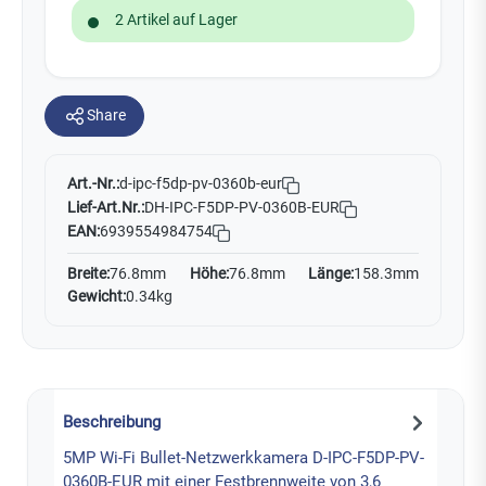
2 Artikel auf Lager
Share
Art.-Nr.:
d-ipc-f5dp-pv-0360b-eur
Lief-Art.Nr.:
DH-IPC-F5DP-PV-0360B-EUR
EAN:
6939554984754
Breite:
76.8mm
Höhe:
76.8mm
Länge:
158.3mm
Gewicht:
0.34kg
Beschreibung
5MP Wi-Fi Bullet-Netzwerkkamera D-IPC-F5DP-PV-
0360B-EUR mit einer Festbrennweite von 3,6