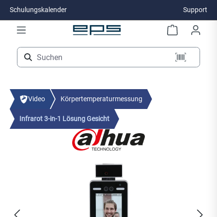
Schulungskalender
Support
Zum Hauptinhalt springen
Video
Körpertemperaturmessung
Infrarot 3-in-1 Lösung Gesicht
Bildergalerie überspringen