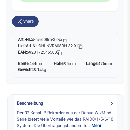
Share
Art.-Nr.:
d-nvr608rh-32-xi
Lief-Art.Nr.:
DHI-NVR608RH-32-XI
EAN:
6923172546500
Breite:
444mm
Höhe:
95mm
Länge:
476mm
Gewicht:
8.14kg
Beschreibung
Der 32-Kanal IP-Rekorder aus der Dahua WizMind-
Serie bietet viele Vorteile wie das RAID0/1/5/6/10
System. Die Übertragungsbandbreite…
Mehr