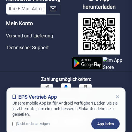
herunterladen
Mein Konto
Versand und Lieferung
Technischer Support
Zahlungsmöglichkeiten:
×
EPS Vertrieb App
Unsere Versandpartner:
Unsere mobile App ist für Android verfügbar! Laden Sie sie
jetzt herunter, um ein noch besseres Einkaufserlebnis zu
genießen.
App laden
Nicht mehr anzeigen
0