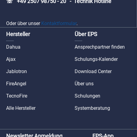
☏ +49 2507 98750 - 20 - Technik Hotline
Oder über unser
Kontaktformular
.
Hersteller
Über EPS
Dahua
Ansprechpartner finden
Ajax
Schulungs-Kalender
Jablotron
Download Center
FireAngel
Über uns
TecnoFire
Schulungen
Alle Hersteller
Systemberatung
Newsletter Anmeldung
EPS-App