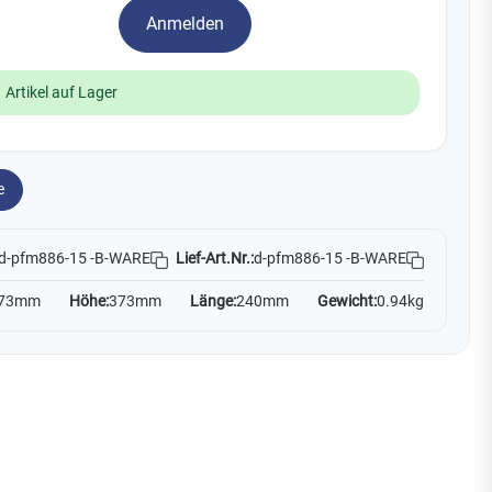
Watchman
Anmelden
Yale
 Artikel auf Lager
No Climb
Zenner
19
e
Lief-Art.Nr.:
d-pfm886-15 -B-WARE
d-pfm886-15 -B-WARE
73mm
Höhe:
373mm
Länge:
240mm
Gewicht:
0.94kg