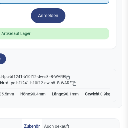
Watchman
Yale
Anmelden
No Climb
Zenner
19
 Artikel auf Lager
e
d-tpc-bf1241-b10f12-dw-s8 -B-WARE
Nr.:
d-tpc-bf1241-b10f12-dw-s8 -B-WARE
05.5mm
Höhe:
90.4mm
Länge:
90.1mm
Gewicht:
0.9kg
Zubehör
Auch gekauft