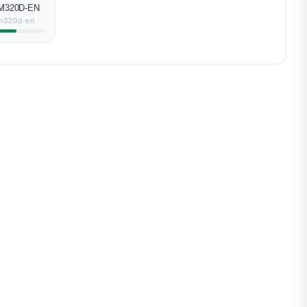
M320D-EN
m320d-en