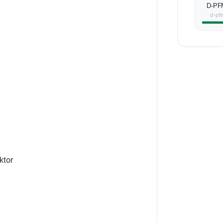
D-PF
d-pf
ktor