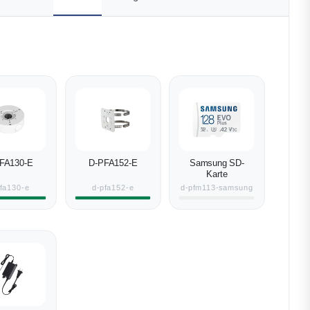
FA130-E
D-PFA152-E
Samsung SD-
Karte
pfa130-e
d-pfa152-e
d-pfm113-samsung