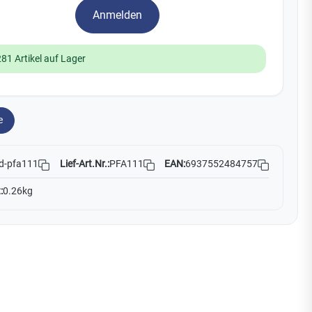
Watchman
Anmelden
Yale
281 Artikel auf Lager
No Climb
Zenner
19
e
Lief-Art.Nr.:
PFA111
EAN:
6937552484757
d-pfa111
:
0.26kg