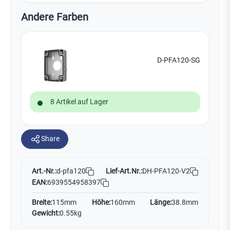
Andere Farben
D-PFA120-SG
8 Artikel auf Lager
Share
Art.-Nr.:
Lief-Art.Nr.:
DH-PFA120-V2
d-pfa120
EAN:
6939554958397
Breite:
115mm
Höhe:
160mm
Länge:
38.8mm
Gewicht:
0.55kg